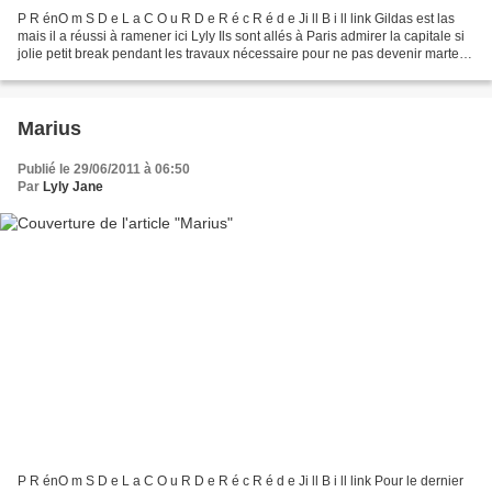
P R énO m S D e L a C O u R D e R é c R é d e Ji ll B i ll link Gildas est las
mais il a réussi à ramener ici Lyly Ils sont allés à Paris admirer la capitale si
jolie petit break pendant les travaux nécessaire pour ne pas devenir marteau
car juste au...
Marius
Publié le 29/06/2011 à 06:50
Par
Lyly Jane
P R énO m S D e L a C O u R D e R é c R é d e Ji ll B i ll link Pour le dernier