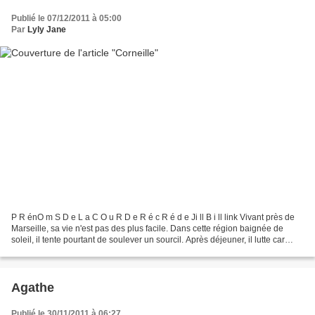
Publié le 07/12/2011 à 05:00
Par
Lyly Jane
P R énO m S D e L a C O u R D e R é c R é d e Ji ll B i ll link Vivant près de
Marseille, sa vie n'est pas des plus facile. Dans cette région baignée de
soleil, il tente pourtant de soulever un sourcil. Après déjeuner, il lutte car
aimerait faire du zèle...
Agathe
Publié le 30/11/2011 à 06:27