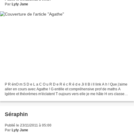
Par
Lyly Jane
P R énO m S D e L a C O u R D e R é c R é d e Ji ll B i ll link A h ! Que j'aime
aller en cours avec Agathe ! G entille et compréhensive prof de maths A
lgèbre et théorèmes m'éclatent T oujours vers elle je me hâte H ors classe
jamais ingrate E lle encourage...
Séraphin
Publié le 23/11/2011 à 05:00
Par
Lyly Jane