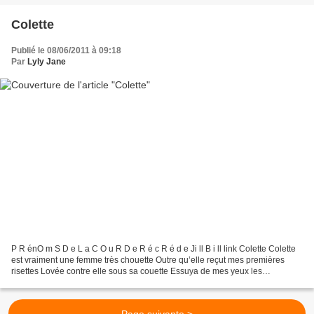
Colette
Publié le 08/06/2011 à 09:18
Par
Lyly Jane
P R énO m S D e L a C O u R D e R é c R é d e Ji ll B i ll link Colette Colette
est vraiment une femme très chouette Outre qu’elle reçut mes premières
risettes Lovée contre elle sous sa couette Essuya de mes yeux les
gouttelettes Tuteura éternellement...