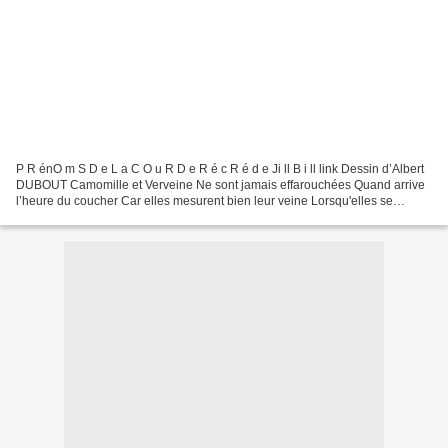
P R énO m S D e L a C O u R D e R é c R é d e Ji ll B i ll link Dessin d’Albert
DUBOUT Camomille et Verveine Ne sont jamais effarouchées Quand arrive
l’heure du coucher Car elles mesurent bien leur veine Lorsqu'elles se
glissent sous l'édredon Sous lequel...