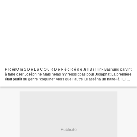
P R énO m S D e L a C O u R D e R é c R é d e Ji ll B i ll link Bashung parvint
à faire oser Joséphine Mais hélas n’y réussit pas pour Josaphat La première
était plutôt du genre "coquine" Alors que l’autre lui asséna un halte-là ! Elle
n’avait pas son...
Publicité