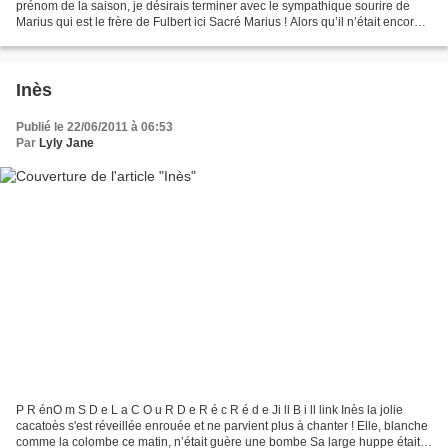
prénom de la saison, je désirais terminer avec le sympathique sourire de
Marius qui est le frère de Fulbert ici Sacré Marius ! Alors qu’il n’était encore
qu’un fœtus déjà...
Inès
Publié le 22/06/2011 à 06:53
Par
Lyly Jane
P R énO m S D e L a C O u R D e R é c R é d e Ji ll B i ll link Inès la jolie
cacatoès s'est réveillée enrouée et ne parvient plus à chanter ! Elle, blanche
comme la colombe ce matin, n’était guère une bombe Sa large huppe était