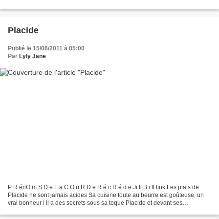
toute en bataille impossible...
Placide
Publié le 15/06/2011 à 05:00
Par
Lyly Jane
P R énO m S D e L a C O u R D e R é c R é d e Ji ll B i ll link Les plats de
Placide ne sont jamais acides Sa cuisine toute au beurre est goûteuse, un
vrai bonheur ! Il a des secrets sous sa toque Placide et devant ses
fourneaux, c'est un vrai caïd Faut...