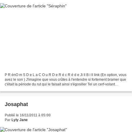
P R énO m S D e L a C O u R D e R é c R é d e Ji ll B i ll link (En option, vous
avez le son ) J'imagine que vous crûtes à l'entendre si fortement bramer que
c'était la période du rut qui le faisait ainsi s'égosiller Tel un cerf-volant
s'élevant par-dessus...
Josaphat
Publié le 16/11/2011 à 05:00
Par
Lyly Jane