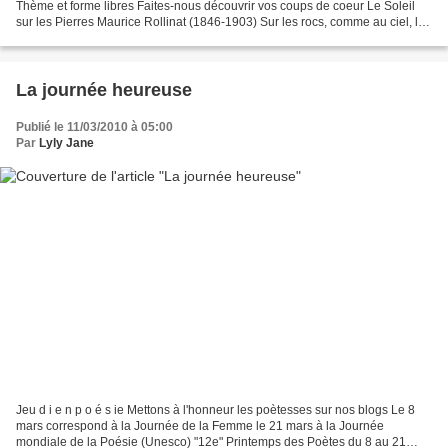
Thème et forme libres Faites-nous découvrir vos coups de coeur Le Soleil
sur les Pierres Maurice Rollinat (1846-1903) Sur les rocs, comme au ciel, le
monarque du feu Se donne, ici,...
La journée heureuse
Publié le 11/03/2010 à 05:00
Par
Lyly Jane
Jeu d i e n p o é s ie Mettons à l'honneur les poètesses sur nos blogs Le 8
mars correspond à la Journée de la Femme le 21 mars à la Journée
mondiale de la Poésie (Unesco) "12e" Printemps des Poètes du 8 au 21