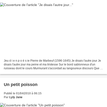
Jeu d i e n p o é s ie Pierre de Marbeuf (1596-1645) Je disais l'autre jour Je
disais l'autre jour ma peine et ma tristesse Sur le bord sablonneux d'un
ruisseau dont le cours Murmurant s'accordait au langoureux discours Que je
faisais assis proche de...
Un petit poisson
Publié le 01/04/2010 à 06:15
Par
Lyly Jane