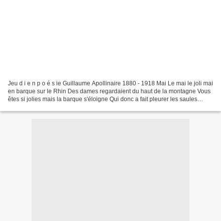
Jeu d i e n p o é s ie Guillaume Apollinaire 1880 - 1918 Mai Le mai le joli mai
en barque sur le Rhin Des dames regardaient du haut de la montagne Vous
êtes si jolies mais la barque s'éloigne Qui donc a fait pleurer les saules
riverains Or des vergers...