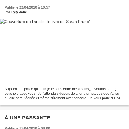
Publié le 22/04/2010 à 16:57
Par
Lyly Jane
Aujourd'hui, parce qu'enfin je le tiens entre mes mains, je voulais partager
cette joie avec vous ! Je l'attendais depuis déjà longtemps, dès que j'ai su
qu'elle serait éditée et même sûrement avant encore ! Je vous parle du livre
de mon amie Sarah Frane...
À UNE PASSANTE
Publié le 15/04/2010 à 08:00