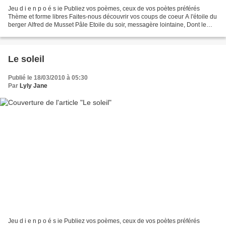
Jeu d i e n p o é s ie Publiez vos poèmes, ceux de vos poètes préférés
Thème et forme libres Faites-nous découvrir vos coups de coeur A l'étoile du
berger Alfred de Musset Pâle Etoile du soir, messagère lointaine, Dont le
front sort brillant des voiles...
Le soleil
Publié le 18/03/2010 à 05:30
Par
Lyly Jane
Jeu d i e n p o é s ie Publiez vos poèmes, ceux de vos poètes préférés