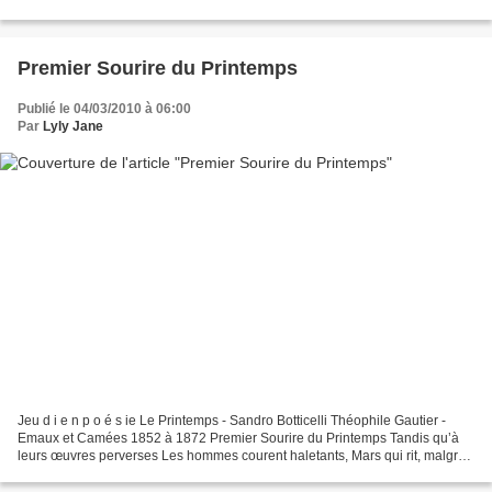
mars 2010 autour du thème Couleur femme Anna...
Premier Sourire du Printemps
Publié le 04/03/2010 à 06:00
Par
Lyly Jane
Jeu d i e n p o é s ie Le Printemps - Sandro Botticelli Théophile Gautier -
Emaux et Camées 1852 à 1872 Premier Sourire du Printemps Tandis qu’à
leurs œuvres perverses Les hommes courent haletants, Mars qui rit, malgré
les averses, Prépare en secret le...