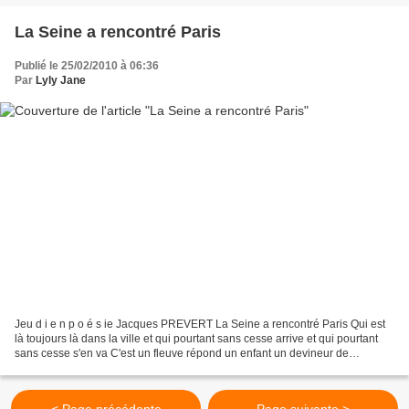
La Seine a rencontré Paris
Publié le 25/02/2010 à 06:36
Par
Lyly Jane
Jeu d i e n p o é s ie Jacques PREVERT La Seine a rencontré Paris Qui est
là toujours là dans la ville et qui pourtant sans cesse arrive et qui pourtant
sans cesse s'en va C'est un fleuve répond un enfant un devineur de
devinettes. Et puis l'œil brillant...