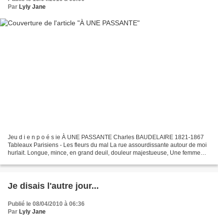
Par
Lyly Jane
Jeu d i e n p o é s ie À UNE PASSANTE Charles BAUDELAIRE 1821-1867
Tableaux Parisiens - Les fleurs du mal La rue assourdissante autour de moi
hurlait. Longue, mince, en grand deuil, douleur majestueuse, Une femme
passa, d'une main fastueuse Soulevant,...
Je disais l'autre jour...
Publié le 08/04/2010 à 06:36
Par
Lyly Jane