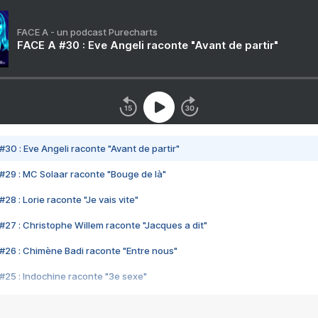
FACE A - un podcast Purecharts
FACE A #30 : Eve Angeli raconte "Avant de partir"
#30 : Eve Angeli raconte "Avant de partir"
#29 : MC Solaar raconte "Bouge de là"
28 : Lorie raconte "Je vais vite"
#27 : Christophe Willem raconte "Jacques a dit"
#26 : Chimène Badi raconte "Entre nous"
#25 : Indochine raconte "3e sexe"
#24 : Zaho raconte "C'est chelou"