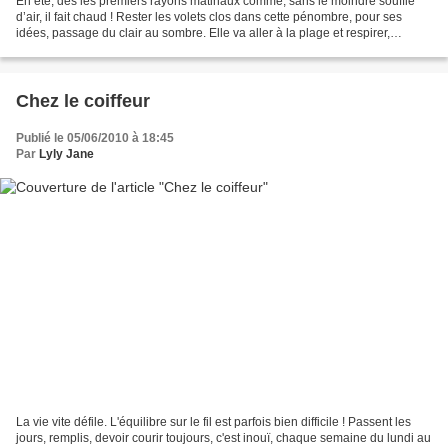
En été, dès les premiers rayons matinaux comme, sans le moindre souffle
d’air, il fait chaud ! Rester les volets clos dans cette pénombre, pour ses
idées, passage du clair au sombre. Elle va aller à la plage et respirer,
s'installer sur des rochers plats...
Chez le coiffeur
Publié le 05/06/2010 à 18:45
Par
Lyly Jane
La vie vite défile. L'équilibre sur le fil est parfois bien difficile ! Passent les
jours, remplis, devoir courir toujours, c'est inouï, chaque semaine du lundi au