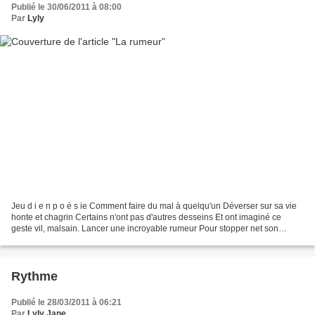
Publié le 30/06/2011 à 08:00
Par
Lyly
Jeu d i e n p o é s ie Comment faire du mal à quelqu'un Déverser sur sa vie
honte et chagrin Certains n'ont pas d'autres desseins Et ont imaginé ce
geste vil, malsain. Lancer une incroyable rumeur Pour stopper net son
bonheur Réduire sa vie en charpie...
Rythme
Publié le 28/03/2011 à 06:21
Par
Lyly Jane