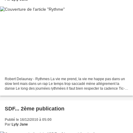
Robert Delaunay - Rythmes La vie me prend, la vie me happe pas dans un
slow lent mais dans un rap Le temps trop saccadé mène allégrement la
danse Le long des journées rythmées il faut bien respecter la cadence Tic-
tac incessant course du temps Adopter...
SDF... 2ème publication
Publié le 16/12/2010 à 05:00
Par
Lyly Jane