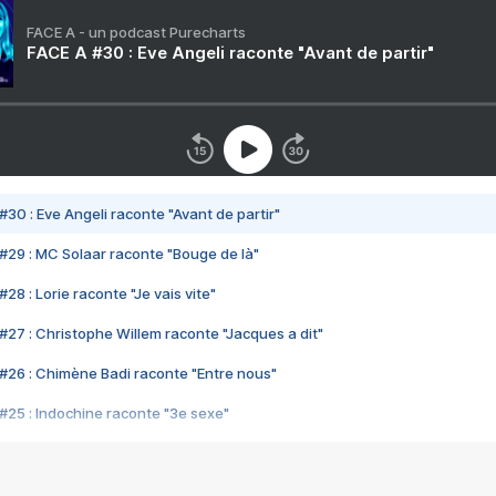
FACE A - un podcast Purecharts
FACE A #30 : Eve Angeli raconte "Avant de partir"
#30 : Eve Angeli raconte "Avant de partir"
#29 : MC Solaar raconte "Bouge de là"
28 : Lorie raconte "Je vais vite"
#27 : Christophe Willem raconte "Jacques a dit"
#26 : Chimène Badi raconte "Entre nous"
#25 : Indochine raconte "3e sexe"
#24 : Zaho raconte "C'est chelou"
#23 : Patrick Bruel raconte "Au café des délices"