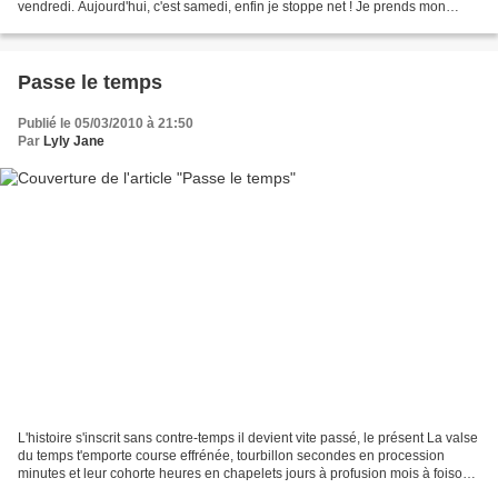
vendredi. Aujourd'hui, c'est samedi, enfin je stoppe net ! Je prends mon
temps et me vide...
Passe le temps
Publié le 05/03/2010 à 21:50
Par
Lyly Jane
L'histoire s'inscrit sans contre-temps il devient vite passé, le présent La valse
du temps t'emporte course effrénée, tourbillon secondes en procession
minutes et leur cohorte heures en chapelets jours à profusion mois à foison
défilé des saisons sillons...