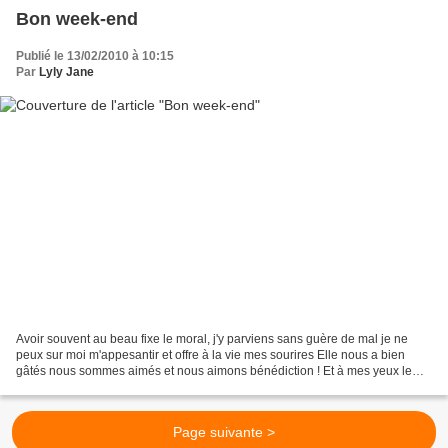
Bon week-end
Publié le 13/02/2010 à 10:15
Par
Lyly Jane
Avoir souvent au beau fixe le moral, j'y parviens sans guère de mal je ne
peux sur moi m'appesantir et offre à la vie mes sourires Elle nous a bien
gâtés nous sommes aimés et nous aimons bénédiction ! Et à mes yeux le
bien le plus précieux celui qui a...
Page suivante >