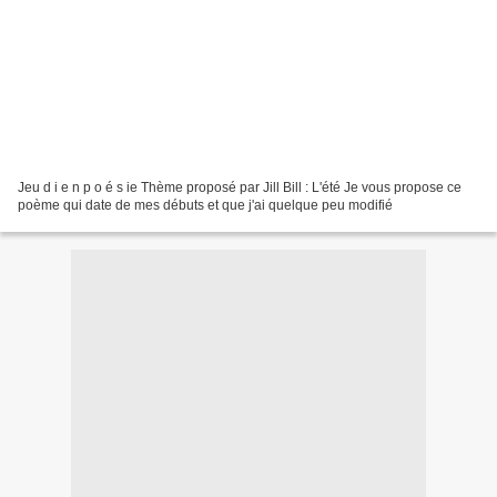
Jeu d i e n p o é s ie Thème proposé par Jill Bill : L'été Je vous propose ce
poème qui date de mes débuts et que j'ai quelque peu modifié