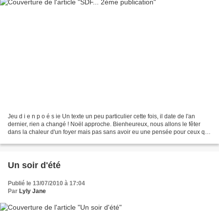
Jeu d i e n p o é s ie Un texte un peu particulier cette fois, il date de l'an
dernier, rien a changé ! Noël approche. Bienheureux, nous allons le fêter
dans la chaleur d'un foyer mais pas sans avoir eu une pensée pour ceux qui,
non loin de nous, meurent...
Un soir d'été
Publié le 13/07/2010 à 17:04
Par
Lyly Jane