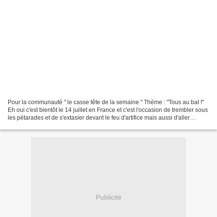
Pour la communauté " le casse tête de la semaine " Thème : "Tous au bal !"
Eh oui c'est bientôt le 14 juillet en France et c'est l'occasion de trembler sous
les pétarades et de s'extasier devant le feu d'artifice mais aussi d'aller
danser dans les bals...
Publicité