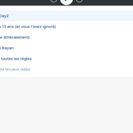
 DayZ
 a 13 ans (et vous l'avez ignoré)
e (littéralement)
im Rayan
 toutes les règles
s les jeux vidéo
us choquant de Rockstar ? - Le scandale BULLY
e plus moche de Steam
du RÊVE tourne au CAUCHEMAR
pendant 8 heures
it… à tort