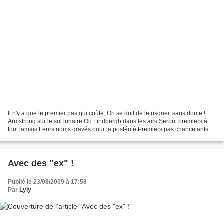
Il n'y a que le premier pas qui coûte, On se doit de le risquer, sans doute !
Armstrong sur le sol lunaire Ou Lindbergh dans les airs Seront premiers à
tout jamais Leurs noms gravés pour la postérité Premiers pas chancelants
D'un tout petit enfant Qui...
Avec des "ex" !
Publié le 23/08/2009 à 17:58
Par
Lyly