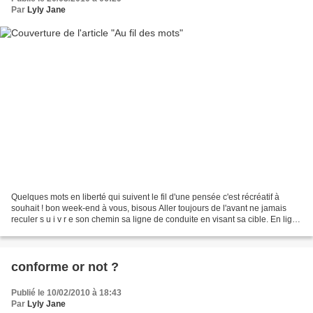
Par
Lyly Jane
Quelques mots en liberté qui suivent le fil d'une pensée c'est récréatif à
souhait ! bon week-end à vous, bisous Aller toujours de l'avant ne jamais
reculer s u i v r e son chemin sa ligne de conduite en visant sa cible. En ligne
de mire tous les objectifs...
conforme or not ?
Publié le 10/02/2010 à 18:43
Par
Lyly Jane