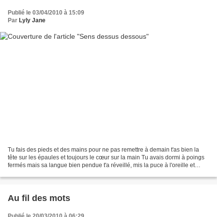
Publié le 03/04/2010 à 15:09
Par
Lyly Jane
Tu fais des pieds et des mains pour ne pas remettre à demain t'as bien la
tête sur les épaules et toujours le cœur sur la main Tu avais dormi à poings
fermés mais sa langue bien pendue t'a réveillé, mis la puce à l'oreille et
aussi presque la larme à...
Au fil des mots
Publié le 20/03/2010 à 06:29