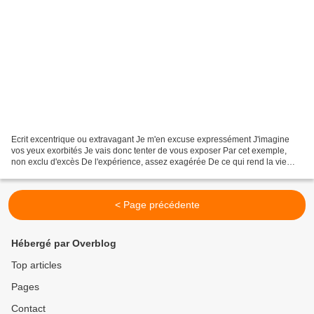
Ecrit excentrique ou extravagant Je m'en excuse expressément J'imagine
vos yeux exorbités Je vais donc tenter de vous exposer Par cet exemple,
non exclu d'excès De l'expérience, assez exagérée De ce qui rend la vie
exécrable Et ne peut être excusable....
< Page précédente
Hébergé par Overblog
Top articles
Pages
Contact