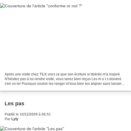
Après une visite chez TILK voici ce que son écriture si libérée m'a inspiré
N'hésitez pas à lui rendre visite, vous serez bien reçus Les m o t s doivent
s'en vo ler Pourquoi vouloir les ranger et tous bien les aligner sans laisser
une lettre dépasser...
Les pas
Publié le 10/12/2009 à 06:51
Par
Lyly