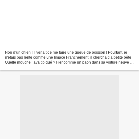
Non d’un chien ! Il venait de me faire une queue de poisson ! Pourtant, je
n'étais pas lente comme une limace Franchement, il cherchait la petite bête
Quelle mouche l’avait piqué ? Fier comme un paon dans sa voiture neuve il
devait avoir une cervelle...