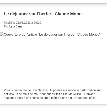
Le déjeuner sur l'herbe - Claude Monet
Publié le 22/05/2011 à 09:20
Par
Lyly Jane
Pour la communauté Une Oeuvre, Un poème ma seconde participation au
défi n°4 En ce mois de mai, honneur est fait à Claude MONET Convier
quelques amis à une sortie au cœur même d'une nature superbe, décor
idéal pour se mettre en appétit et y partager un...