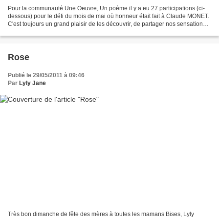
Pour la communauté Une Oeuvre, Un poème il y a eu 27 participations (ci-
dessous) pour le défi du mois de mai où honneur était fait à Claude MONET.
C'est toujours un grand plaisir de les découvrir, de partager nos sensations
et de mieux nous connaître...
Rose
Publié le 29/05/2011 à 09:46
Par
Lyly Jane
Très bon dimanche de fête des mères à toutes les mamans Bises, Lyly