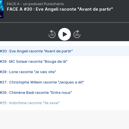
FACE A - un podcast Purecharts
FACE A #30 : Eve Angeli raconte "Avant de partir"
#30 : Eve Angeli raconte "Avant de partir"
#29 : MC Solaar raconte "Bouge de là"
28 : Lorie raconte "Je vais vite"
#27 : Christophe Willem raconte "Jacques a dit"
#26 : Chimène Badi raconte "Entre nous"
#25 : Indochine raconte "3e sexe"
#24 : Zaho raconte "C'est chelou"
#23 : Patrick Bruel raconte "Au café des délices"