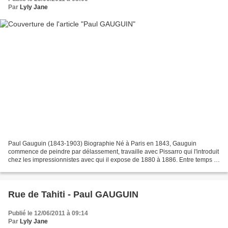
Par
Lyly Jane
Paul Gauguin (1843-1903) Biographie Né à Paris en 1843, Gauguin
commence de peindre par délassement, travaille avec Pissarro qui l'introduit
chez les impressionnistes avec qui il expose de 1880 à 1886. Entre temps il
connu Cézanne, a admiré l'art de Degas...
Rue de Tahiti - Paul GAUGUIN
Publié le 12/06/2011 à 09:14
Par
Lyly Jane