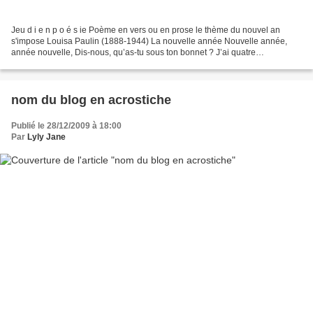
Jeu d i e n p o é s ie Poème en vers ou en prose le thème du nouvel an
s'impose Louisa Paulin (1888-1944) La nouvelle année Nouvelle année,
année nouvelle, Dis-nous, qu’as-tu sous ton bonnet ? J’ai quatre
demoiselles Toutes grandes et belles. La plus...
nom du blog en acrostiche
Publié le 28/12/2009 à 18:00
Par
Lyly Jane