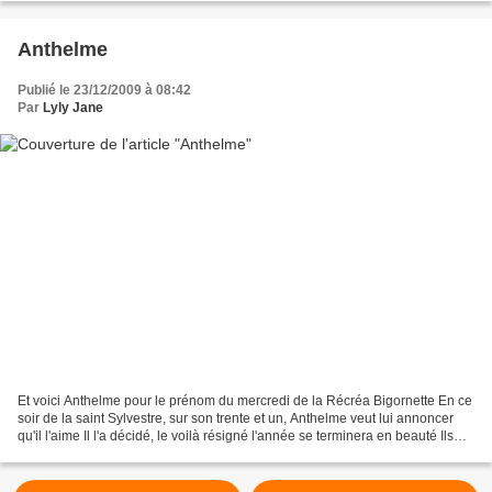
Anthelme
Publié le 23/12/2009 à 08:42
Par
Lyly Jane
Et voici Anthelme pour le prénom du mercredi de la Récréa Bigornette En ce
soir de la saint Sylvestre, sur son trente et un, Anthelme veut lui annoncer
qu'il l'aime Il l'a décidé, le voilà résigné l'année se terminera en beauté Ils
formeront un beau tandem...