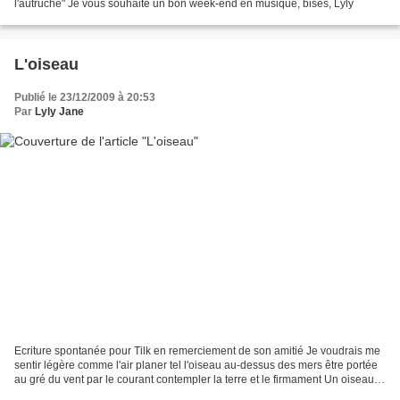
l'autruche" Je vous souhaite un bon week-end en musique, bises, Lyly
L'oiseau
Publié le 23/12/2009 à 20:53
Par
Lyly Jane
Ecriture spontanée pour Tilk en remerciement de son amitié Je voudrais me
sentir légère comme l'air planer tel l'oiseau au-dessus des mers être portée
au gré du vent par le courant contempler la terre et le firmament Un oiseau
de passage sans cage dans...