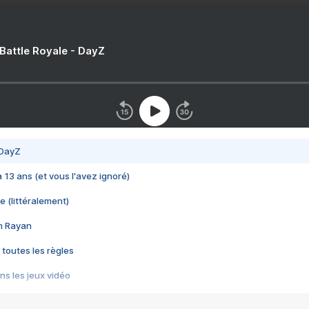
 Battle Royale - DayZ
 DayZ
 a 13 ans (et vous l'avez ignoré)
e (littéralement)
im Rayan
 toutes les règles
s les jeux vidéo
us choquant de Rockstar ? - Le scandale BULLY