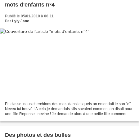
mots d'enfants n°4
Publié le 05/01/2010 à 06:11
Par
Lyly Jane
En classe, nous cherchions des mots dans lesquels on entendait le son "e"
Neveu fut trouvé ! A cela je demandais s'ils savaient comment on disait pour
une fille Réponse : nevine ! Je demande alors à une petite fille comment
l'appelle son tonton Réponse...
Des photos et des bulles