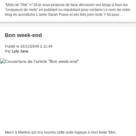
"Mots de Tête" n°18 je vous propose de faire découvrir vos blogs à tous les
"croqueurs de mots" en publiant ou republiant pour certains Le nom de votre
blog en acrostiche L'amie Sarah Frane et ses très jolis mots Y fut pour
beaucoup, c'est elle qui a...
Bon week-end
Publié le 26/12/2009 à 11:49
Par
Lyly Jane
Merci à Martine qui m'a soumis cette suite logique à mon texte "Moi,