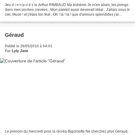
Jeu d i e n p o é s ie Arthur RIMBAUD Ma bohème Je m'en allais, les poings
dans mes poches crevées ; Mon paletot aussi devenait idéal ; J'allais sous le
ciel, Muse ! et j'étais ton féal ; Oh ! là ! là ! que d'amours splendides j'ai
rêvées ! Mon unique...
Géraud
Publié le 26/05/2010 à 04:01
Par
Lyly Jane
Le prénom du mercredi pour la récréa Bigornette Ne cherchez plus Géraud,