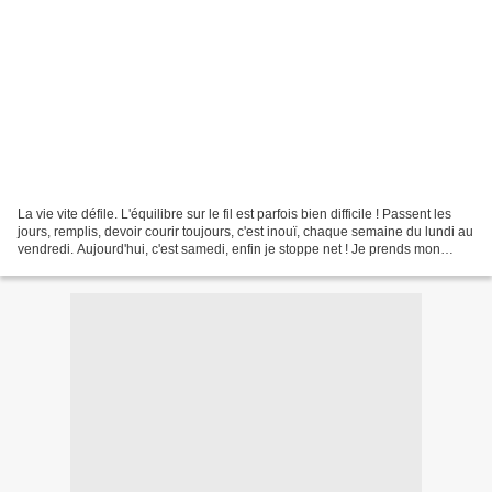
La vie vite défile. L'équilibre sur le fil est parfois bien difficile ! Passent les
jours, remplis, devoir courir toujours, c'est inouï, chaque semaine du lundi au
vendredi. Aujourd'hui, c'est samedi, enfin je stoppe net ! Je prends mon
temps et me vide...