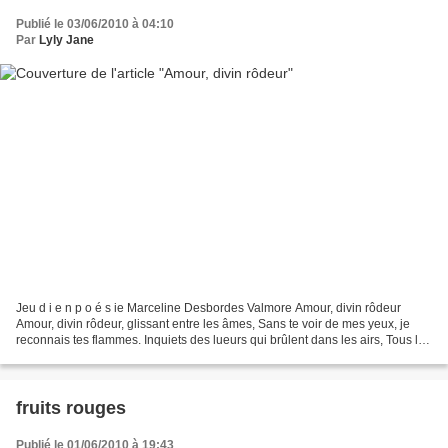
Publié le 03/06/2010 à 04:10
Par
Lyly Jane
Jeu d i e n p o é s ie Marceline Desbordes Valmore Amour, divin rôdeur
Amour, divin rôdeur, glissant entre les âmes, Sans te voir de mes yeux, je
reconnais tes flammes. Inquiets des lueurs qui brûlent dans les airs, Tous les
regards errants sont pleins...
fruits rouges
Publié le 01/06/2010 à 19:43