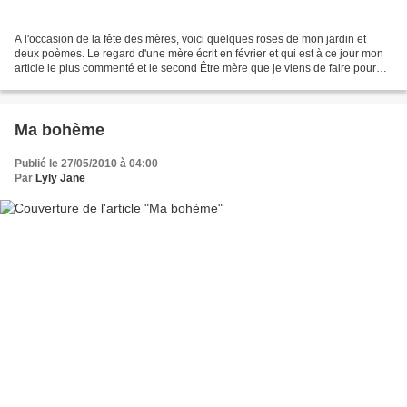
A l'occasion de la fête des mères, voici quelques roses de mon jardin et
deux poèmes. Le regard d'une mère écrit en février et qui est à ce jour mon
article le plus commenté et le second Être mère que je viens de faire pour
l'occasion. N'hésitez pas à...
Ma bohème
Publié le 27/05/2010 à 04:00
Par
Lyly Jane