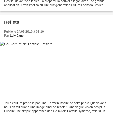
il est là, devant son tableau à préparer la nouvelle leçon avec une grande
application. Il transmet sa culture aux générations futures dans toutes les
matières il assure des mathématiques...
Reflets
Publié le 24/05/2010 à 08:10
Par
Lyly Jane
Jeu d'écriture proposé par Lina-Carmen inspiré de cette photo Que voyons-
nous en fait quand une image ainsi se reflète ? Une vague vision des plus
illusoire une simple apparence dans le miroir. Parfaite symétrie, reflet d’une