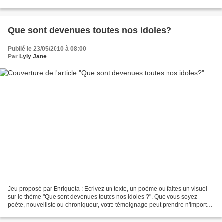
réalité fidèle réflexion...
Que sont devenues toutes nos idoles?
Publié le 23/05/2010 à 08:00
Par
Lyly Jane
Jeu proposé par Enriqueta : Ecrivez un texte, un poème ou faites un visuel
sur le thème "Que sont devenues toutes nos idoles ?". Que vous soyez
poète, nouvelliste ou chroniqueur, votre témoignage peut prendre n'importe
quelle forme, reportage photos,...