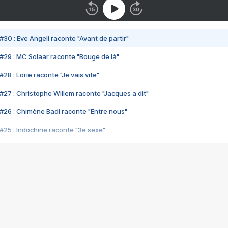
#30 : Eve Angeli raconte "Avant de partir"
#29 : MC Solaar raconte "Bouge de là"
28 : Lorie raconte "Je vais vite"
#27 : Christophe Willem raconte "Jacques a dit"
#26 : Chimène Badi raconte "Entre nous"
#25 : Indochine raconte "3e sexe"
#24 : Zaho raconte "C'est chelou"
#23 : Patrick Bruel raconte "Au café des délices"
#22 : Kyo raconte "Le chemin"
#21 : Nolwenn Leroy raconte "Cassé"
#20 : Patrick Hernandez raconte "Born to be alive"