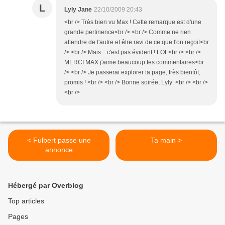
L
Lyly Jane
22/10/2009 20:43
<br /> Très bien vu Max ! Cette remarque est d'une
grande pertinence<br /> <br /> Comme ne rien
attendre de l'autre et être ravi de ce que l'on reçoit<br
/> <br /> Mais... c'est pas évident ! LOL<br /> <br />
MERCI MAX j'aime beaucoup tes commentaires<br
/> <br /> Je passerai explorer ta page, très bientôt,
promis ! <br /> <br /> Bonne soirée, Lyly <br /> <br />
<br />
< Fulbert passe une
Ta main >
annonce
Hébergé par Overblog
Top articles
Pages