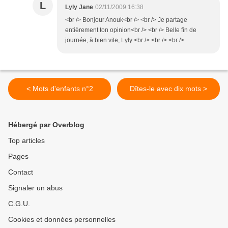
L
Lyly Jane
02/11/2009 16:38
<br /> Bonjour Anouk<br /> <br /> Je partage
entièrement ton opinion<br /> <br /> Belle fin de
journée, à bien vite, Lyly <br /> <br /> <br />
< Mots d'enfants n°2
Dîtes-le avec dix mots >
Hébergé par Overblog
Top articles
Pages
Contact
Signaler un abus
C.G.U.
Cookies et données personnelles