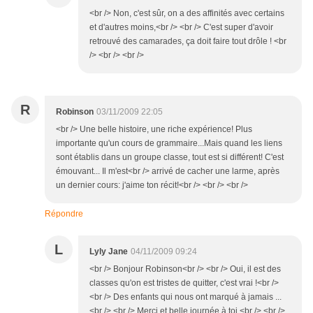
<br /> Non, c'est sûr, on a des affinités avec certains
et d'autres moins,<br /> <br /> C'est super d'avoir
retrouvé des camarades, ça doit faire tout drôle ! <br
/> <br /> <br />
R
Robinson
03/11/2009 22:05
<br /> Une belle histoire, une riche expérience! Plus
importante qu'un cours de grammaire...Mais quand les liens
sont établis dans un groupe classe, tout est si différent! C'est
émouvant... Il m'est<br /> arrivé de cacher une larme, après
un dernier cours: j'aime ton récit!<br /> <br /> <br />
Répondre
L
Lyly Jane
04/11/2009 09:24
<br /> Bonjour Robinson<br /> <br /> Oui, il est des
classes qu'on est tristes de quitter, c'est vrai !<br />
<br /> Des enfants qui nous ont marqué à jamais ...
<br /> <br /> Merci et belle journée à toi <br /> <br />