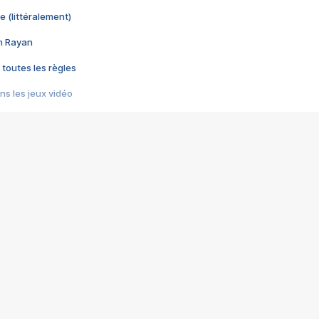
e (littéralement)
im Rayan
 toutes les règles
s les jeux vidéo
us choquant de Rockstar ? - Le scandale BULLY
e plus moche de Steam
du RÊVE tourne au CAUCHEMAR
pendant 8 heures
it… à tort
umiliés par un jeu vidéo
ire - Final Fantasy 8
ti un empire - Age of Empires