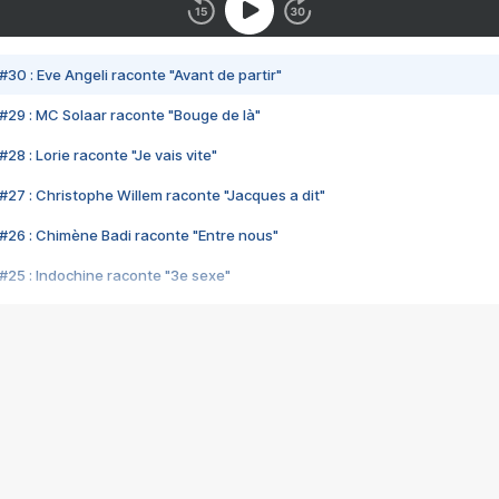
#30 : Eve Angeli raconte "Avant de partir"
#29 : MC Solaar raconte "Bouge de là"
28 : Lorie raconte "Je vais vite"
#27 : Christophe Willem raconte "Jacques a dit"
#26 : Chimène Badi raconte "Entre nous"
#25 : Indochine raconte "3e sexe"
#24 : Zaho raconte "C'est chelou"
#23 : Patrick Bruel raconte "Au café des délices"
#22 : Kyo raconte "Le chemin"
#21 : Nolwenn Leroy raconte "Cassé"
#20 : Patrick Hernandez raconte "Born to be alive"