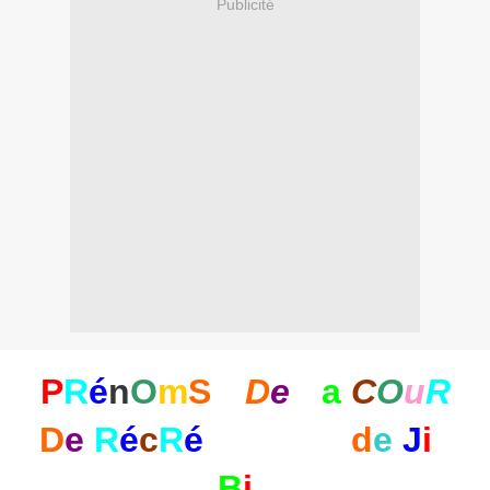
Publicité
P
R
é
n
O
m
S
D
e
L
a
C
O
u
R
D
e
R
é
c
R
é
d
e
J
i
ll
B
i
ll