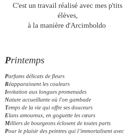
C'est un travail réalisé avec mes p'tits
élèves,
à la manière d'Arcimboldo
P
rintemps
P
arfums délicats de fleurs
R
éapparaissent les couleurs
I
nvitation aux longues promenades
N
ature accueillante où l'on gambade
T
emps de la vie qui offre ses douceurs
E
lans amoureux, en goguette les cœurs
M
illiers de bourgeons éclosent de toutes parts
P
our le plaisir des peintres qui l’immortalisent avec