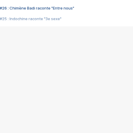
#26 : Chimène Badi raconte "Entre nous"
#25 : Indochine raconte "3e sexe"
#24 : Zaho raconte "C'est chelou"
#23 : Patrick Bruel raconte "Au café des délices"
#22 : Kyo raconte "Le chemin"
#21 : Nolwenn Leroy raconte "Cassé"
#20 : Patrick Hernandez raconte "Born to be alive"
#19 : Lorie raconte "Près de moi"
#18 : Michael Jones raconte "A nos actes manqués" (avec Jean-Jacque
#17 : Khaled raconte "Aïcha"
#16 : Corneille raconte "Parce qu'on vient de loin"
#15 : Indochine raconte "L'aventurier"