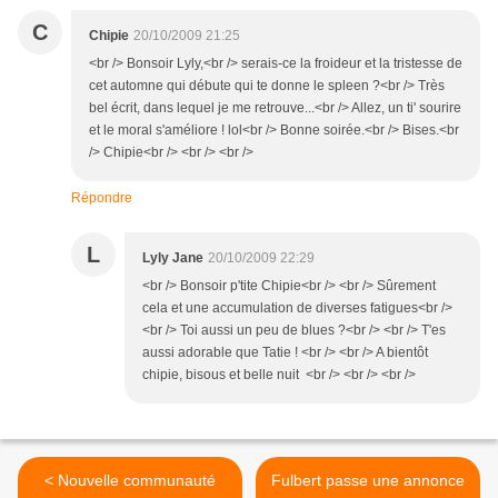
C
Chipie
20/10/2009 21:25
<br /> Bonsoir Lyly,<br /> serais-ce la froideur et la tristesse de
cet automne qui débute qui te donne le spleen ?<br /> Très
bel écrit, dans lequel je me retrouve...<br /> Allez, un ti' sourire
et le moral s'améliore ! lol<br /> Bonne soirée.<br /> Bises.<br
/> Chipie<br /> <br /> <br />
Répondre
L
Lyly Jane
20/10/2009 22:29
<br /> Bonsoir p'tite Chipie<br /> <br /> Sûrement
cela et une accumulation de diverses fatigues<br />
<br /> Toi aussi un peu de blues ?<br /> <br /> T'es
aussi adorable que Tatie ! <br /> <br /> A bientôt
chipie, bisous et belle nuit <br /> <br /> <br />
< Nouvelle communauté
Fulbert passe une annonce