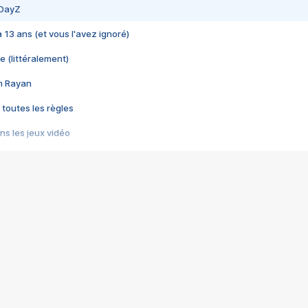
 DayZ
 a 13 ans (et vous l'avez ignoré)
e (littéralement)
im Rayan
 toutes les règles
s les jeux vidéo
us choquant de Rockstar ? - Le scandale BULLY
e plus moche de Steam
du RÊVE tourne au CAUCHEMAR
pendant 8 heures
it… à tort
umiliés par un jeu vidéo
ire - Final Fantasy 8