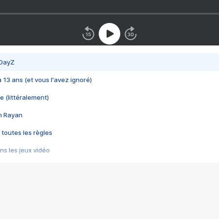
 DayZ
 a 13 ans (et vous l'avez ignoré)
e (littéralement)
im Rayan
 toutes les règles
s les jeux vidéo
us choquant de Rockstar ? - Le scandale BULLY
e plus moche de Steam
du RÊVE tourne au CAUCHEMAR