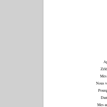
Ap
Zélé
Mes 
Nous vo
Pourq
Dans
Mes am