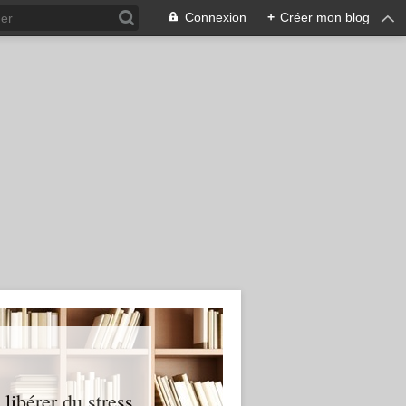
Connexion
+
Créer mon blog
ibérer du stress