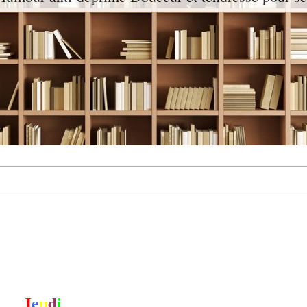
J
e
u
d
i