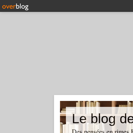
Le blog d
Des pensées en rimes H