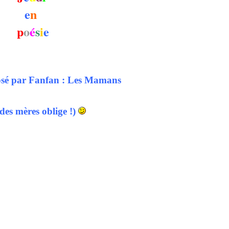
e
n
p
o
é
s
i
e
sé par Fanfan : Les Mamans
 des mères oblige !)