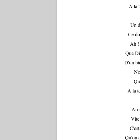
A la 
Un d
Ce do
Ah ! 
Que Di
D'un bi
No
Qui
A la t
Arri
Vite
C'est
Qu'on c