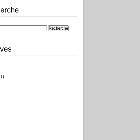
erche
ives
1)