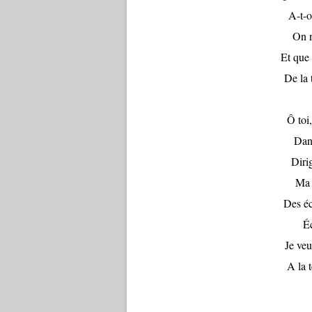
A-t-o
On n
Et que 
De la 
Ô toi
Dans
Diri
Ma 
Des éc
Éc
Je ve
A la 