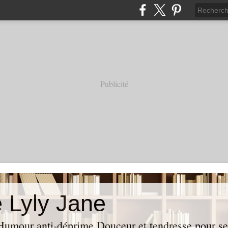
Publicité
e Lyly Jane
umour anti-déprime Douceur et tendresse pour se l