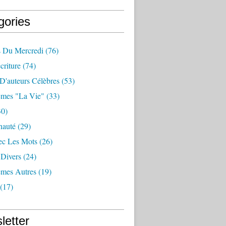
gories
 Du Mercredi
(76)
criture
(74)
D'auteurs Célèbres
(53)
mes "la Vie"
(33)
0)
auté
(29)
ec Les Mots
(26)
 Divers
(24)
mes Autres
(19)
(17)
letter