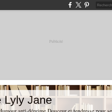
Publicité
e Lyly Jane
umour anti-déprime Douceur et tendresse pour se l