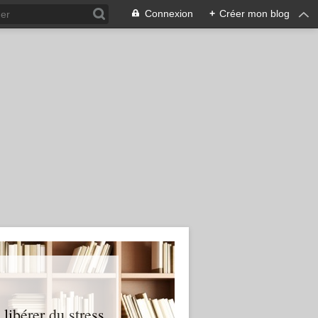
Connexion
+
Créer mon blog
ibérer du stress