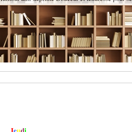
J
e
u
d
i