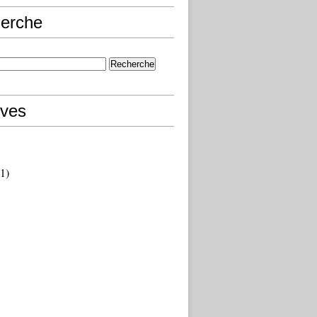
erche
ives
1)