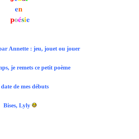
e
n
p
o
é
s
i
e
ar Annette : jeu, jouet ou jouer
ps, je remets ce petit poème
 date de mes débuts
Bises, Lyly