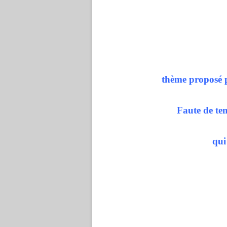
thème proposé p
Faute de tem
qui