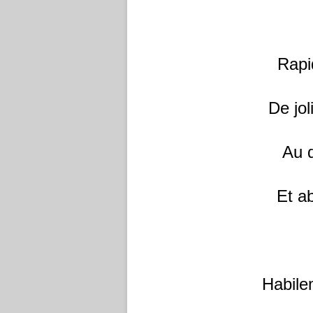
Rapi
De jol
Au d
Et ab
Habile