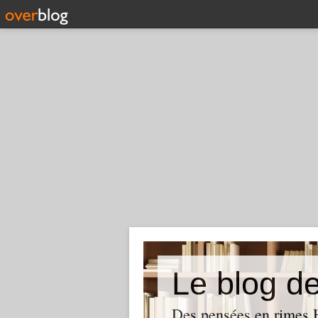
Le blog d
Des pensées en rimes H