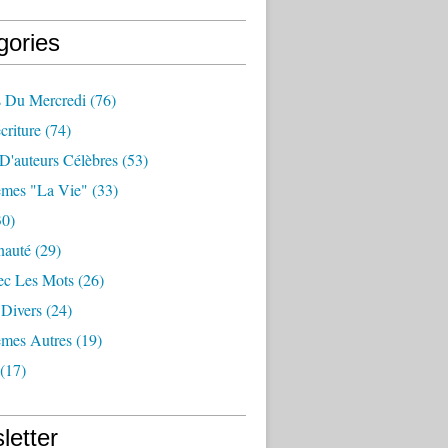
gories
 Du Mercredi
(76)
criture
(74)
D'auteurs Célèbres
(53)
mes "la Vie"
(33)
0)
auté
(29)
ec Les Mots
(26)
 Divers
(24)
mes Autres
(19)
(17)
letter