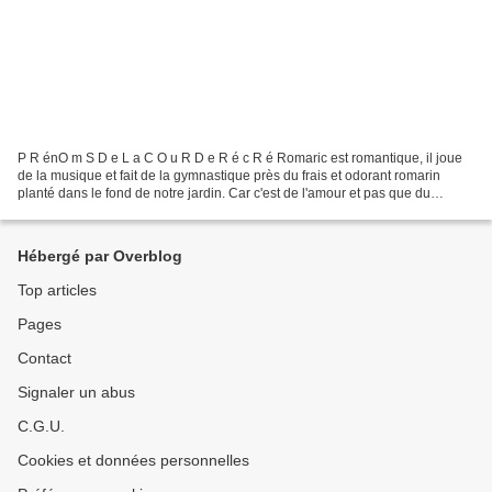
P R énO m S D e L a C O u R D e R é c R é Romaric est romantique, il joue
de la musique et fait de la gymnastique près du frais et odorant romarin
planté dans le fond de notre jardin. Car c'est de l'amour et pas que du
béguin qu'il ressent pour elle,...
Hébergé par Overblog
Top articles
Pages
Contact
Signaler un abus
C.G.U.
Cookies et données personnelles