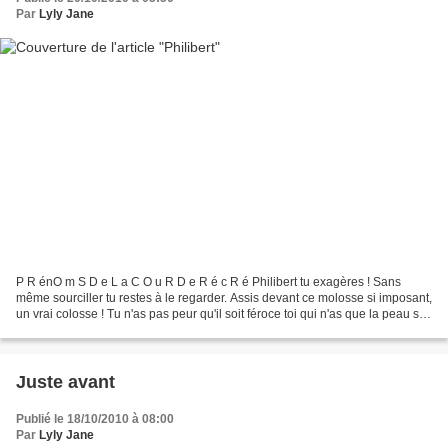
Par
Lyly Jane
P R énO m S D e L a C O u R D e R é c R é Philibert tu exagères ! Sans
même sourciller tu restes à le regarder. Assis devant ce molosse si imposant,
un vrai colosse ! Tu n'as pas peur qu'il soit féroce toi qui n'as que la peau sur
les os ? Je te trouve...
Juste avant
Publié le 18/10/2010 à 08:00
Par
Lyly Jane