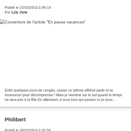
Publié le 23/10/2010 à 09:14
Par
Lyly Jane
Enfin quelques jours de congés, casser ce rythme effréné partir et se
ressourcer pour décompresser ! Mais je viendrai sur le net quand le temps
ne sera pas à la fête En attendant, à vous tous qui passez ici je vous
souhaite un bon week end, bises, Ly...
Philibert
Publié le 20/10/2010 à 05:50