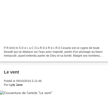
P R énO m S D e L a C O u R D e R é c R é Cesarie est ce cygne de toute
beauté qui se déplace sur l'eau avec majesté, parée d'un plumage au blanc
immaculé, ayant entendu parler de Dieu et sa bonté. Malgré ses nombreux
atours c'est la triste solitude alentours....
Le vent
Publié le 09/10/2010 à 11:46
Par
Lyly Jane