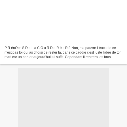
P R énO m S D e L a C O u R D e R é c R é Non, ma pauvre Léocadie ce
n'est pas toi qui as choisi de rester là, dans ce caddie c'est juste l'idée de ton
mari car un panier aujourd'hui lui suffit. Cependant il rentrera les bras
remplis Sans avoir dépensé...