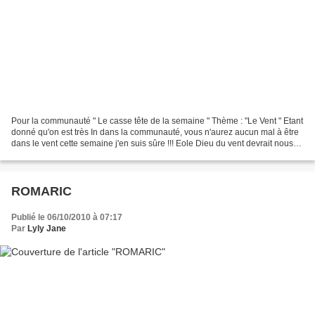
Pour la communauté " Le casse tête de la semaine " Thème : "Le Vent " Etant
donné qu'on est très In dans la communauté, vous n'aurez aucun mal à être
dans le vent cette semaine j'en suis sûre !!! Eole Dieu du vent devrait nous
aider en nous poussant de...
ROMARIC
Publié le 06/10/2010 à 07:17
Par
Lyly Jane