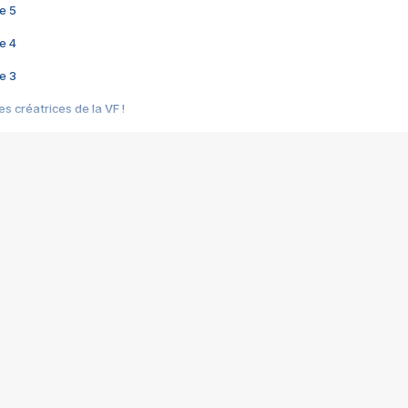
e 5
e 4
e 3
s créatrices de la VF !
e 2
e 1
e Mektoub My Love arrive enfin ! Rencontre avec Shaïn Boumedine et Sal
i : après Toni en famille
elle réalise le bouleversant Dites lui que je l'aime
ais ! Rencontre autour de Vie privée de Rebecca Zlotowski
 de Marguerite, Grave... Rencontre avec Ella Rumpf
 Les Rêveurs, un film intime sur la santé mentale
a avec un film sur le mouvement des Gilets jaunes