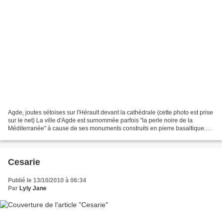
Agde, joutes sétoises sur l'Hérault devant la cathédrale (cette photo est prise
sur le net) La ville d'Agde est surnommée parfois "la perle noire de la
Méditerranée" à cause de ses monuments construits en pierre basaltique.
Elle fut baptisée par les grecs...
Cesarie
Publié le 13/10/2010 à 06:34
Par
Lyly Jane