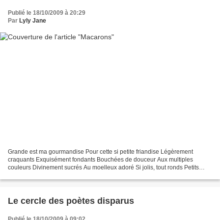
Publié le 18/10/2009 à 20:29
Par
Lyly Jane
Grande est ma gourmandise Pour cette si petite friandise Légèrement
craquants Exquisément fondants Bouchées de douceur Aux multiples
couleurs Divinement sucrés Au moelleux adoré Si jolis, tout ronds Petits
macarons Péché mignon TrOp bOns ! O O =
Le cercle des poètes disparus
Publié le 18/10/2009 à 09:02