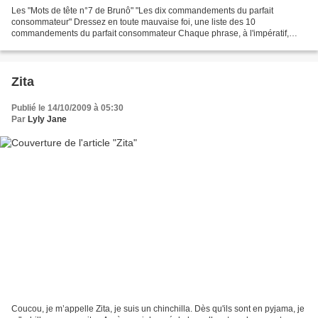
Les "Mots de tête n°7 de Brunô" "Les dix commandements du parfait
consommateur" Dressez en toute mauvaise foi, une liste des 10
commandements du parfait consommateur Chaque phrase, à l'impératif,
commencera par "Tu" http://lencredesmots.over-blog.com/article-mots-de-
tete-n-7-10-commandements-37357319-comments.html#c...
Zita
Publié le 14/10/2009 à 05:30
Par
Lyly Jane
Coucou, je m’appelle Zita, je suis un chinchilla. Dès qu'ils sont en pyjama, je