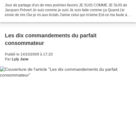
Jour de partage d'un de mes poèmes favoris JE SUIS COMME JE SUIS de
Jacques Prévert Je suis comme je suis Je suis faite comme ça Quand j'ai
envie de rire Oui je ris aux éclats J'aime celui qui m'aime Est-ce ma faute à
moi Si ce n'est pas le même Que j'aime...
Les dix commandements du parfait
consommateur
Publié le 14/10/2009 à 17:25
Par
Lyly Jane