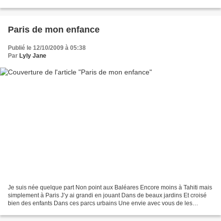
Ole - Somewhere Over the Rainbow...
Paris de mon enfance
Publié le 12/10/2009 à 05:38
Par
Lyly Jane
Je suis née quelque part Non point aux Baléares Encore moins à Tahiti mais
simplement à Paris J’y ai grandi en jouant Dans de beaux jardins Et croisé
bien des enfants Dans ces parcs urbains Une envie avec vous de les
revisiter D’abord, le Parc de Monceau...