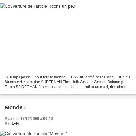
Le temps passe....pour tout le monde..... BARBIE a fêté ses 50 ans... Titi a eu
60 ans cette semaine SUPERMAN Thor Hulk Wonder Woman Batman y
Robin SPIDERMAN "La vie est courte il faut en profiter un maxi, rire, chanter
, s'amuser, manger, boire, voyager......
Monde !
Publié le 17/10/2009 à 00:40
Par
Lyly