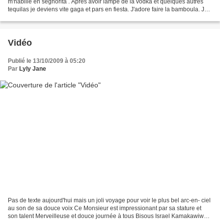
m'habille en segnorita . Après avoir lampé de la vodka et quelques autres
tequilas je deviens vite gaga et pars en fiesta. J'adore faire la bamboula. Je
traverse la pampa...
Vidéo
Publié le 13/10/2009 à 05:20
Par
Lyly Jane
Pas de texte aujourd'hui mais un joli voyage pour voir le plus bel arc-en- ciel
au son de sa douce voix Ce Monsieur est impressionant par sa stature et
son talent Merveilleuse et douce journée à tous Bisous Israel Kamakawiwo