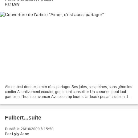
Par
Lyly
Aimer c'est donner, aimer c'est partager Ses joies, ses peines, sans gêne les
confier Attentivement écouter, gentiment conseiller Un coeur ne peut tout
garder, ni l'homme avancer Avec de trop lourds fardeaux pesant sur son dos.
Face aux difficultés, on...
Fulbert...suite
Publié le 26/10/2009 à 15:50
Par
Lyly Jane