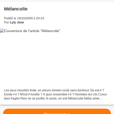
Mélancolie
Publié le 19/10/2009 à 20:43
Par
Lyly Jane
Les yeux mouillés triste, en pleurs rimmel coulé sans bonheur Où est-il ?
Existe-t-il ? M'est-il hostile ? A quoi ressemble-t-il ? Humides les cils Coeur
bien fragile Rien ne se profile Si seule, en exil Mélancolie fidèle amie
Oublie-moi Eloignes-toi...