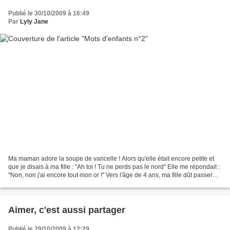
Publié le 30/10/2009 à 16:49
Par
Lyly Jane
Ma maman adore la soupe de varicelle ! Alors qu'elle était encore petite et
que je disais à ma fille : "Ah toi ! Tu ne perds pas le nord" Elle me répondait :
"Non, non j'ai encore tout mon or !" Vers l'âge de 4 ans, ma fille dût passer
une radio des poumons....
Aimer, c'est aussi partager
Publié le 29/10/2009 à 12:29