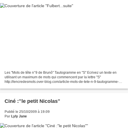
Les "Mots de tête n°9 de Brunô" Tautogramme en "S" Ecrivez un texte en
utilisant un maximum de mots qui commencent par la lettre "S"
http://lencredesmots.over-blog.com/article-mots-de-tete-n-9-tautogramme-
en-s--38171833-comments.html#c Vous souvenez-vous...
Ciné :"le petit Nicolas"
Publié le 25/10/2009 à 19:09
Par
Lyly Jane