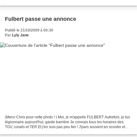
fait une autre, et...
Fulbert passe une annonce
Publié le 21/10/2009 à 00:30
Par
Lyly Jane
(Merci Chris pour cette photo ! ) Moi, je m'appelle FULBERT Autrefois, je fus
légionnaire aujourd'hui, garde barrière Je connais tous les horaires des
TGV, corails et TER Et j'en suis pas peu fier ! J'pars souvent en scooter et
j'me pare de mes beaux...